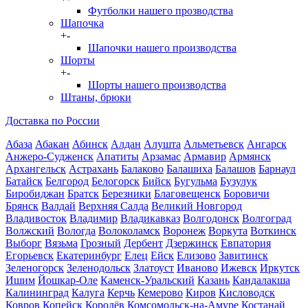
Футболки нашего прозводства
Шапочка
+
-
Шапочки нашего производства
Шорты
+
-
Шорты нашего производства
Штаны, брюки
Доставка по России
Абаза
Абакан
Абинск
Алдан
Алушта
Альметьевск
Ангарск
Анжеро-Судженск
Апатиты
Арзамас
Армавир
Армянск
Архангельск
Астрахань
Балаково
Балашиха
Балашов
Барнаул
Батайск
Белгород
Белогорск
Бийск
Бугульма
Бузулук
Биробиджан
Братск
Березники
Благовещенск
Боровичи
Брянск
Валдай
Верхняя Салда
Великий Новгород
Владивосток
Владимир
Владикавказ
Волгодонск
Волгоград
Волжский
Вологда
Волоколамск
Воронеж
Воркута
Воткинск
Выборг
Вязьма
Грозный
Дербент
Дзержинск
Евпатория
Егорьевск
Екатеринбург
Елец
Ейск
Елизово
Завитинск
Зеленогорск
Зеленодольск
Златоуст
Иваново
Ижевск
Иркутск
Ишим
Йошкар-Оле
Каменск-Уральский
Казань
Кандалакша
Калининград
Калуга
Керчь
Кемерово
Киров
Кисловодск
Ковров
Копейск
Королёв
Комсомольск-на-Амуре
Костанай