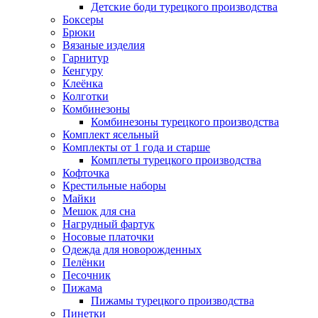
Детские боди турецкого производства
Боксеры
Брюки
Вязаные изделия
Гарнитур
Кенгуру
Клеёнка
Колготки
Комбинезоны
Комбинезоны турецкого производства
Комплект ясельный
Комплекты от 1 года и старше
Комплеты турецкого производства
Кофточка
Крестильные наборы
Майки
Мешок для сна
Нагрудный фартук
Носовые платочки
Одежда для новорожденных
Пелёнки
Песочник
Пижама
Пижамы турецкого производства
Пинетки