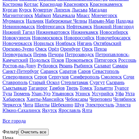
Кострома
Котлас
Краснодар
Красноярск
Краснокаменск
Курган
Курск
Кумертау
Липецк
Лысьва
Магадан
Магнитогорск
Майкоп
Махачкала
Миасс
Мончегорск
Мурманск
Нальчик
Набережные Челны
Нарьян-Мар
Находка
Невинномысск
Нефтеюганск
Нефтекамск
Нижний Новгород
Нижний Тагил
Нижневартовск
Нижнекамск
Новосибирск
Новокузнецк
Новомосковск
Новороссийск
Новочебоксарск
Новочеркасск
Норильск
Ноябрьск
Нягань
Октябрьский
Орехово-Зуево
Омск
Орёл
Оренбург
Орск
Пенза
Первоуральск
Пермь
Печора
Петрозаводск
Петропавловск-
Камчатский
Подольск
Псков
Прокопьевск
Пятигорск
Россошь
Ростов-на-Дону
Рубцовск
Рязань
Рыбинск
Салават
Самара
Санкт-Петербург
Саранск
Саратов
Саров
Севастополь
Северодвинск
Серов
Серпухов
Симферополь
Смоленск
Сочи
Ставрополь
Старый Оскол
Стерлитамак
Сургут
Сызрань
Сыктывкар
Таганрог
Тамбов
Тверь
Томск
Тольятти
Туапсе
Тула
Тюмень
Улан-Удэ
Ульяновск
Усинск
Уссурийск
Уфа
Ухта
Хабаровск
Ханты-Мансийск
Чебоксары
Череповец
Челябинск
Черкесск
Чита
Шахты
Шебекино
Шуя
Электросталь
Элиста
Южно-Сахалинск
Якутск
Ярославль
Ялта
Все города
Фильтр
Цена