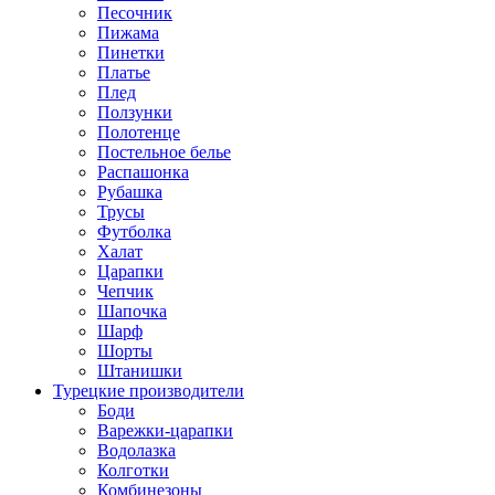
Песочник
Пижама
Пинетки
Платье
Плед
Ползунки
Полотенце
Постельное белье
Распашонка
Рубашка
Трусы
Футболка
Халат
Царапки
Чепчик
Шапочка
Шарф
Шорты
Штанишки
Турецкие производители
Боди
Варежки-царапки
Водолазка
Колготки
Комбинезоны