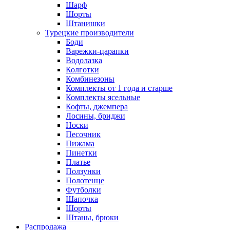
Шарф
Шорты
Штанишки
Турецкие производители
Боди
Варежки-царапки
Водолазка
Колготки
Комбинезоны
Комплекты от 1 года и старше
Комплекты ясельные
Кофты, джемпера
Лосины, бриджи
Носки
Песочник
Пижама
Пинетки
Платье
Ползунки
Полотенце
Футболки
Шапочка
Шорты
Штаны, брюки
Распродажа