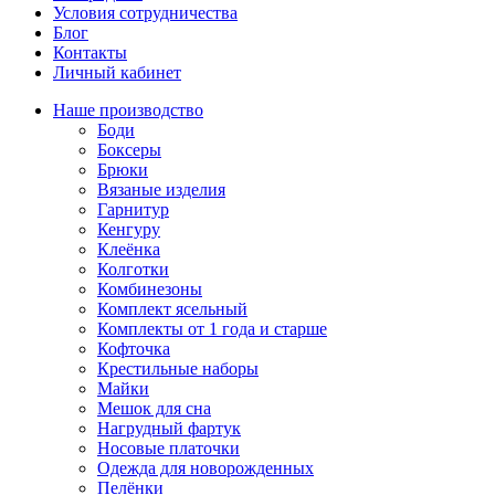
Условия сотрудничества
Блог
Контакты
Личный кабинет
Наше производство
Боди
Боксеры
Брюки
Вязаные изделия
Гарнитур
Кенгуру
Клеёнка
Колготки
Комбинезоны
Комплект ясельный
Комплекты от 1 года и старше
Кофточка
Крестильные наборы
Майки
Мешок для сна
Нагрудный фартук
Носовые платочки
Одежда для новорожденных
Пелёнки