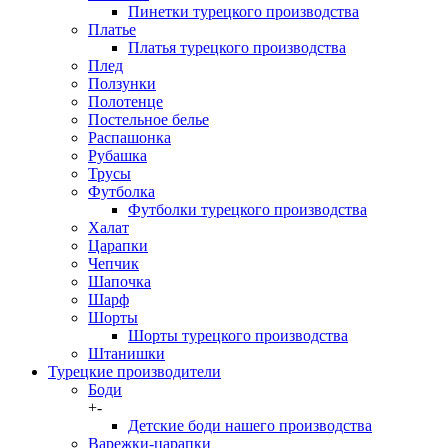
Пинетки турецкого производства
Платье
Платья турецкого производства
Плед
Ползунки
Полотенце
Постельное белье
Распашонка
Рубашка
Трусы
Футболка
Футболки турецкого производства
Халат
Царапки
Чепчик
Шапочка
Шарф
Шорты
Шорты турецкого производства
Штанишки
Турецкие производители
Боди
+
-
Детские боди нашего производства
Варежки-царапки