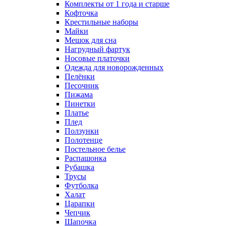
Комплекты от 1 года и старше
Кофточка
Крестильные наборы
Майки
Мешок для сна
Нагрудный фартук
Носовые платочки
Одежда для новорожденных
Пелёнки
Песочник
Пижама
Пинетки
Платье
Плед
Ползунки
Полотенце
Постельное белье
Распашонка
Рубашка
Трусы
Футболка
Халат
Царапки
Чепчик
Шапочка