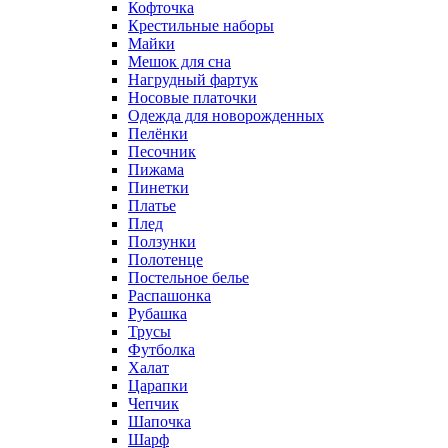
Кофточка
Крестильные наборы
Майки
Мешок для сна
Нагрудный фартук
Носовые платочки
Одежда для новорожденных
Пелёнки
Песочник
Пижама
Пинетки
Платье
Плед
Ползунки
Полотенце
Постельное белье
Распашонка
Рубашка
Трусы
Футболка
Халат
Царапки
Чепчик
Шапочка
Шарф