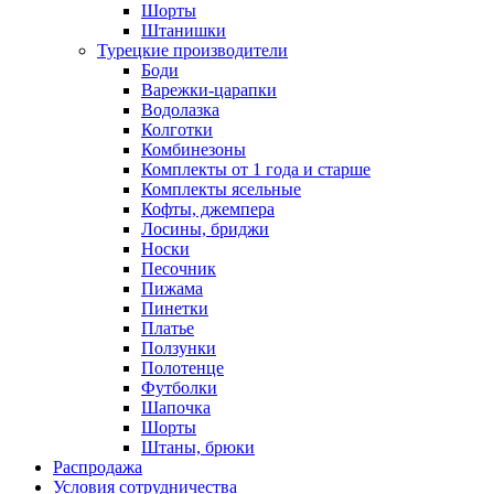
Шорты
Штанишки
Турецкие производители
Боди
Варежки-царапки
Водолазка
Колготки
Комбинезоны
Комплекты от 1 года и старше
Комплекты ясельные
Кофты, джемпера
Лосины, бриджи
Носки
Песочник
Пижама
Пинетки
Платье
Ползунки
Полотенце
Футболки
Шапочка
Шорты
Штаны, брюки
Распродажа
Условия сотрудничества