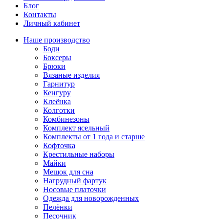
Блог
Контакты
Личный кабинет
Наше производство
Боди
Боксеры
Брюки
Вязаные изделия
Гарнитур
Кенгуру
Клеёнка
Колготки
Комбинезоны
Комплект ясельный
Комплекты от 1 года и старше
Кофточка
Крестильные наборы
Майки
Мешок для сна
Нагрудный фартук
Носовые платочки
Одежда для новорожденных
Пелёнки
Песочник