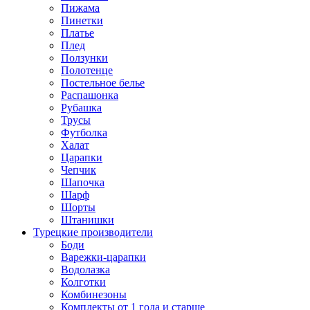
Пижама
Пинетки
Платье
Плед
Ползунки
Полотенце
Постельное белье
Распашонка
Рубашка
Трусы
Футболка
Халат
Царапки
Чепчик
Шапочка
Шарф
Шорты
Штанишки
Турецкие производители
Боди
Варежки-царапки
Водолазка
Колготки
Комбинезоны
Комплекты от 1 года и старше