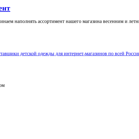
ент
наем наполнять ассортимент нашего магазина весенним и летним
ом