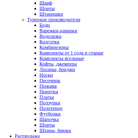
Шарф
Шорты
Штанишки
Турецкие производители
Боди
Варежки-царапки
Водолазка
Колготки
Комбинезоны
Комплекты от 1 года и старше
Комплекты ясельные
Кофты, джемпера
Лосины, бриджи
Носки
Песочник
Пижама
Пинетки
Платье
Ползунки
Полотенце
Футболки
Шапочка
Шорты
Штаны, брюки
Распродажа