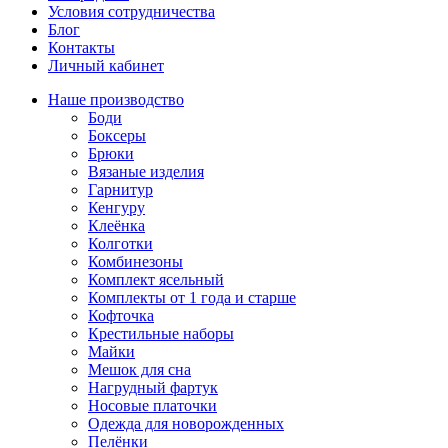
Условия сотрудничества
Блог
Контакты
Личный кабинет
Наше производство
Боди
Боксеры
Брюки
Вязаные изделия
Гарнитур
Кенгуру
Клеёнка
Колготки
Комбинезоны
Комплект ясельный
Комплекты от 1 года и старше
Кофточка
Крестильные наборы
Майки
Мешок для сна
Нагрудный фартук
Носовые платочки
Одежда для новорожденных
Пелёнки