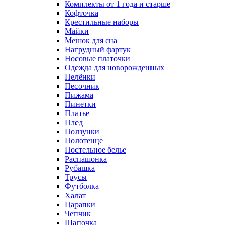
Комплекты от 1 года и старше
Кофточка
Крестильные наборы
Майки
Мешок для сна
Нагрудный фартук
Носовые платочки
Одежда для новорожденных
Пелёнки
Песочник
Пижама
Пинетки
Платье
Плед
Ползунки
Полотенце
Постельное белье
Распашонка
Рубашка
Трусы
Футболка
Халат
Царапки
Чепчик
Шапочка