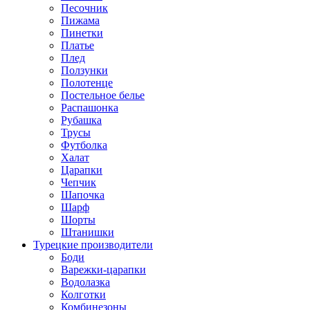
Песочник
Пижама
Пинетки
Платье
Плед
Ползунки
Полотенце
Постельное белье
Распашонка
Рубашка
Трусы
Футболка
Халат
Царапки
Чепчик
Шапочка
Шарф
Шорты
Штанишки
Турецкие производители
Боди
Варежки-царапки
Водолазка
Колготки
Комбинезоны