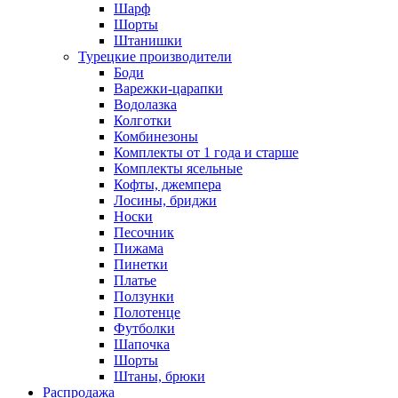
Шарф
Шорты
Штанишки
Турецкие производители
Боди
Варежки-царапки
Водолазка
Колготки
Комбинезоны
Комплекты от 1 года и старше
Комплекты ясельные
Кофты, джемпера
Лосины, бриджи
Носки
Песочник
Пижама
Пинетки
Платье
Ползунки
Полотенце
Футболки
Шапочка
Шорты
Штаны, брюки
Распродажа