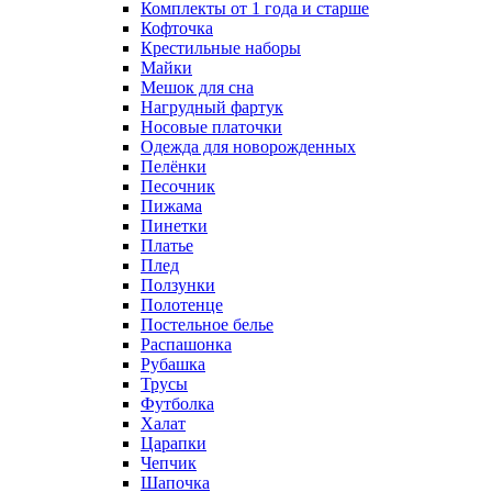
Комплекты от 1 года и старше
Кофточка
Крестильные наборы
Майки
Мешок для сна
Нагрудный фартук
Носовые платочки
Одежда для новорожденных
Пелёнки
Песочник
Пижама
Пинетки
Платье
Плед
Ползунки
Полотенце
Постельное белье
Распашонка
Рубашка
Трусы
Футболка
Халат
Царапки
Чепчик
Шапочка