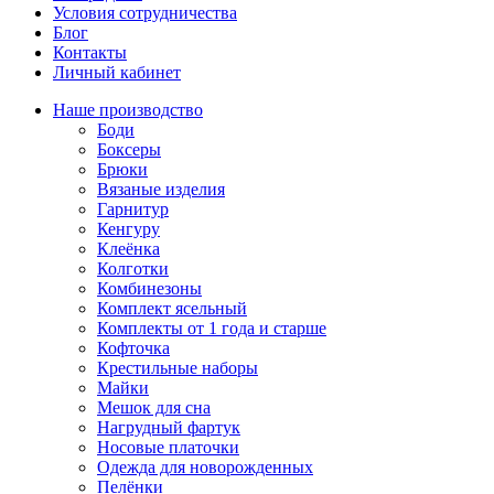
Условия сотрудничества
Блог
Контакты
Личный кабинет
Наше производство
Боди
Боксеры
Брюки
Вязаные изделия
Гарнитур
Кенгуру
Клеёнка
Колготки
Комбинезоны
Комплект ясельный
Комплекты от 1 года и старше
Кофточка
Крестильные наборы
Майки
Мешок для сна
Нагрудный фартук
Носовые платочки
Одежда для новорожденных
Пелёнки