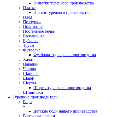
Пинетки турецкого производства
Платье
Платья турецкого производства
Плед
Ползунки
Полотенце
Постельное белье
Распашонка
Рубашка
Трусы
Футболка
Футболки турецкого производства
Халат
Царапки
Чепчик
Шапочка
Шарф
Шорты
Шорты турецкого производства
Штанишки
Турецкие производители
Боди
+
-
Детские боди нашего производства
Варежки-царапки