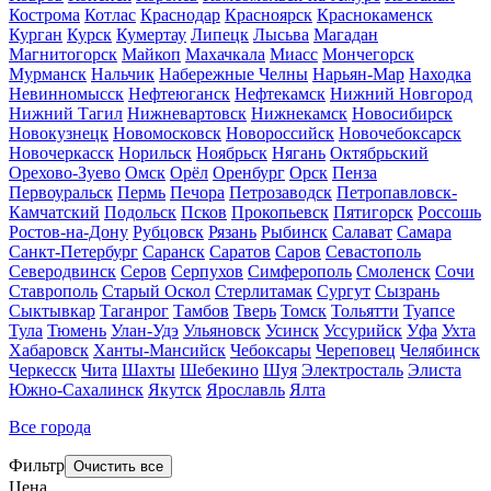
Кострома
Котлас
Краснодар
Красноярск
Краснокаменск
Курган
Курск
Кумертау
Липецк
Лысьва
Магадан
Магнитогорск
Майкоп
Махачкала
Миасс
Мончегорск
Мурманск
Нальчик
Набережные Челны
Нарьян-Мар
Находка
Невинномысск
Нефтеюганск
Нефтекамск
Нижний Новгород
Нижний Тагил
Нижневартовск
Нижнекамск
Новосибирск
Новокузнецк
Новомосковск
Новороссийск
Новочебоксарск
Новочеркасск
Норильск
Ноябрьск
Нягань
Октябрьский
Орехово-Зуево
Омск
Орёл
Оренбург
Орск
Пенза
Первоуральск
Пермь
Печора
Петрозаводск
Петропавловск-
Камчатский
Подольск
Псков
Прокопьевск
Пятигорск
Россошь
Ростов-на-Дону
Рубцовск
Рязань
Рыбинск
Салават
Самара
Санкт-Петербург
Саранск
Саратов
Саров
Севастополь
Северодвинск
Серов
Серпухов
Симферополь
Смоленск
Сочи
Ставрополь
Старый Оскол
Стерлитамак
Сургут
Сызрань
Сыктывкар
Таганрог
Тамбов
Тверь
Томск
Тольятти
Туапсе
Тула
Тюмень
Улан-Удэ
Ульяновск
Усинск
Уссурийск
Уфа
Ухта
Хабаровск
Ханты-Мансийск
Чебоксары
Череповец
Челябинск
Черкесск
Чита
Шахты
Шебекино
Шуя
Электросталь
Элиста
Южно-Сахалинск
Якутск
Ярославль
Ялта
Все города
Фильтр
Цена