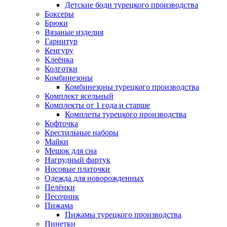
Детские боди турецкого производства
Боксеры
Брюки
Вязаные изделия
Гарнитур
Кенгуру
Клеёнка
Колготки
Комбинезоны
Комбинезоны турецкого производства
Комплект ясельный
Комплекты от 1 года и старше
Комплеты турецкого производства
Кофточка
Крестильные наборы
Майки
Мешок для сна
Нагрудный фартук
Носовые платочки
Одежда для новорожденных
Пелёнки
Песочник
Пижама
Пижамы турецкого производства
Пинетки