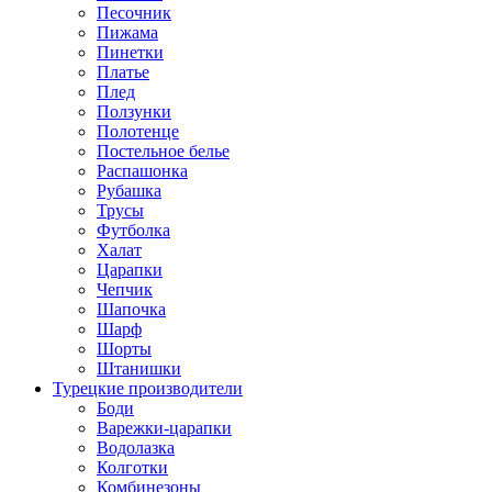
Песочник
Пижама
Пинетки
Платье
Плед
Ползунки
Полотенце
Постельное белье
Распашонка
Рубашка
Трусы
Футболка
Халат
Царапки
Чепчик
Шапочка
Шарф
Шорты
Штанишки
Турецкие производители
Боди
Варежки-царапки
Водолазка
Колготки
Комбинезоны