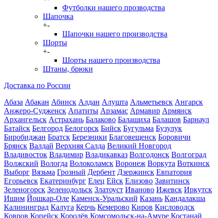
Футболки нашего прозводства
Шапочка
+
-
Шапочки нашего производства
Шорты
+
-
Шорты нашего производства
Штаны, брюки
Доставка по России
Абаза
Абакан
Абинск
Алдан
Алушта
Альметьевск
Ангарск
Анжеро-Судженск
Апатиты
Арзамас
Армавир
Армянск
Архангельск
Астрахань
Балаково
Балашиха
Балашов
Барнаул
Батайск
Белгород
Белогорск
Бийск
Бугульма
Бузулук
Биробиджан
Братск
Березники
Благовещенск
Боровичи
Брянск
Валдай
Верхняя Салда
Великий Новгород
Владивосток
Владимир
Владикавказ
Волгодонск
Волгоград
Волжский
Вологда
Волоколамск
Воронеж
Воркута
Воткинск
Выборг
Вязьма
Грозный
Дербент
Дзержинск
Евпатория
Егорьевск
Екатеринбург
Елец
Ейск
Елизово
Завитинск
Зеленогорск
Зеленодольск
Златоуст
Иваново
Ижевск
Иркутск
Ишим
Йошкар-Оле
Каменск-Уральский
Казань
Кандалакша
Калининград
Калуга
Керчь
Кемерово
Киров
Кисловодск
Ковров
Копейск
Королёв
Комсомольск-на-Амуре
Костанай