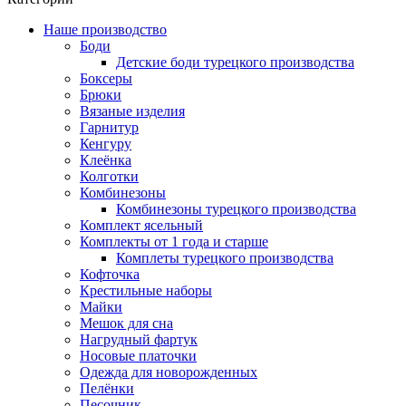
Наше производство
Боди
Детские боди турецкого производства
Боксеры
Брюки
Вязаные изделия
Гарнитур
Кенгуру
Клеёнка
Колготки
Комбинезоны
Комбинезоны турецкого производства
Комплект ясельный
Комплекты от 1 года и старше
Комплеты турецкого производства
Кофточка
Крестильные наборы
Майки
Мешок для сна
Нагрудный фартук
Носовые платочки
Одежда для новорожденных
Пелёнки
Песочник