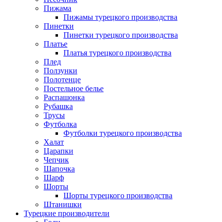
Пижама
Пижамы турецкого производства
Пинетки
Пинетки турецкого производства
Платье
Платья турецкого производства
Плед
Ползунки
Полотенце
Постельное белье
Распашонка
Рубашка
Трусы
Футболка
Футболки турецкого производства
Халат
Царапки
Чепчик
Шапочка
Шарф
Шорты
Шорты турецкого производства
Штанишки
Турецкие производители