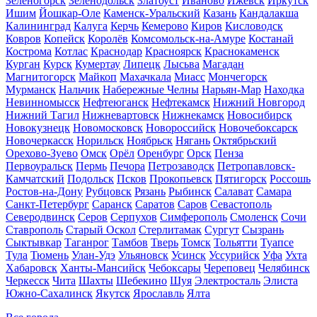
Зеленогорск
Зеленодольск
Златоуст
Иваново
Ижевск
Иркутск
Ишим
Йошкар-Оле
Каменск-Уральский
Казань
Кандалакша
Калининград
Калуга
Керчь
Кемерово
Киров
Кисловодск
Ковров
Копейск
Королёв
Комсомольск-на-Амуре
Костанай
Кострома
Котлас
Краснодар
Красноярск
Краснокаменск
Курган
Курск
Кумертау
Липецк
Лысьва
Магадан
Магнитогорск
Майкоп
Махачкала
Миасс
Мончегорск
Мурманск
Нальчик
Набережные Челны
Нарьян-Мар
Находка
Невинномысск
Нефтеюганск
Нефтекамск
Нижний Новгород
Нижний Тагил
Нижневартовск
Нижнекамск
Новосибирск
Новокузнецк
Новомосковск
Новороссийск
Новочебоксарск
Новочеркасск
Норильск
Ноябрьск
Нягань
Октябрьский
Орехово-Зуево
Омск
Орёл
Оренбург
Орск
Пенза
Первоуральск
Пермь
Печора
Петрозаводск
Петропавловск-
Камчатский
Подольск
Псков
Прокопьевск
Пятигорск
Россошь
Ростов-на-Дону
Рубцовск
Рязань
Рыбинск
Салават
Самара
Санкт-Петербург
Саранск
Саратов
Саров
Севастополь
Северодвинск
Серов
Серпухов
Симферополь
Смоленск
Сочи
Ставрополь
Старый Оскол
Стерлитамак
Сургут
Сызрань
Сыктывкар
Таганрог
Тамбов
Тверь
Томск
Тольятти
Туапсе
Тула
Тюмень
Улан-Удэ
Ульяновск
Усинск
Уссурийск
Уфа
Ухта
Хабаровск
Ханты-Мансийск
Чебоксары
Череповец
Челябинск
Черкесск
Чита
Шахты
Шебекино
Шуя
Электросталь
Элиста
Южно-Сахалинск
Якутск
Ярославль
Ялта