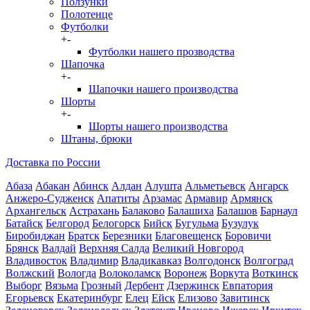
Ползунки
Полотенце
Футболки
+
-
Футболки нашего прозводства
Шапочка
+
-
Шапочки нашего производства
Шорты
+
-
Шорты нашего производства
Штаны, брюки
Доставка по России
Абаза
Абакан
Абинск
Алдан
Алушта
Альметьевск
Ангарск
Анжеро-Судженск
Апатиты
Арзамас
Армавир
Армянск
Архангельск
Астрахань
Балаково
Балашиха
Балашов
Барнаул
Батайск
Белгород
Белогорск
Бийск
Бугульма
Бузулук
Биробиджан
Братск
Березники
Благовещенск
Боровичи
Брянск
Валдай
Верхняя Салда
Великий Новгород
Владивосток
Владимир
Владикавказ
Волгодонск
Волгоград
Волжский
Вологда
Волоколамск
Воронеж
Воркута
Воткинск
Выборг
Вязьма
Грозный
Дербент
Дзержинск
Евпатория
Егорьевск
Екатеринбург
Елец
Ейск
Елизово
Завитинск