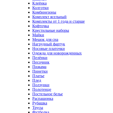
Клеёнка
Колготки
Комбинезоны
Комплект ясельный
Комплекты от 1 года и старше
Кофточка
Крестильные наборы
Майки
Мешок для сна
Нагрудный фартук
Носовые платочки
Одежда для новорожденных
Пелёнки
Песочник
Пижама
Пинетки
Платье
Плед
Ползунки
Полотенце
Постельное белье
Распашонка
Рубашка
Трусы
Футболка