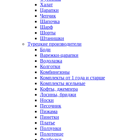
Халат
Царапки
Чепчик
Шапочка
Шарф
Шорты
Штанишки
Турецкие производители
Боди
Варежки-царапки
Водолазка
Колготки
Комбинезоны
Комплекты от 1 года и старше
Комплекты ясельные
Кофты, джемпера
Лосины, бриджи
Носки
Песочник
Пижама
Пинетки
Платье
Ползунки
Полотенце
Футболки