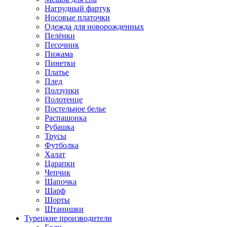
Нагрудный фартук
Носовые платочки
Одежда для новорожденных
Пелёнки
Песочник
Пижама
Пинетки
Платье
Плед
Ползунки
Полотенце
Постельное белье
Распашонка
Рубашка
Трусы
Футболка
Халат
Царапки
Чепчик
Шапочка
Шарф
Шорты
Штанишки
Турецкие производители