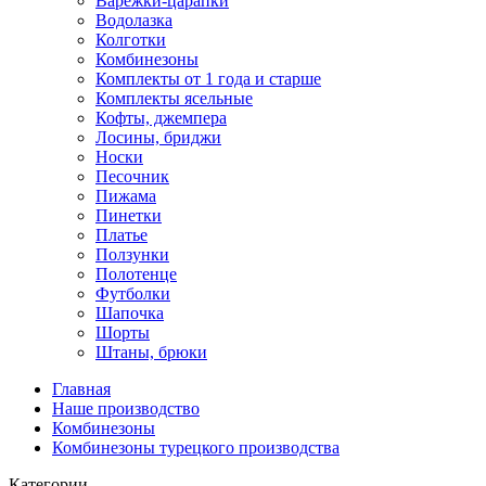
Варежки-царапки
Водолазка
Колготки
Комбинезоны
Комплекты от 1 года и старше
Комплекты ясельные
Кофты, джемпера
Лосины, бриджи
Носки
Песочник
Пижама
Пинетки
Платье
Ползунки
Полотенце
Футболки
Шапочка
Шорты
Штаны, брюки
Главная
Наше производство
Комбинезоны
Комбинезоны турецкого производства
Категории