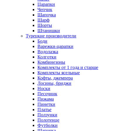
Царапки
Чепчик
Шапочка
Шарф
Шорты
Штанишки
Турецкие производители
Боди
Варежки-царапки
Водолазка
Колготки
Комбинезоны
Комплекты от 1 года и старше
Комплекты ясельные
Кофты, джемпера
Лосины, бриджи
Носки
Песочник
Пижама
Пинетки
Платье
Ползунки
Полотенце
Футболки
Шапочка