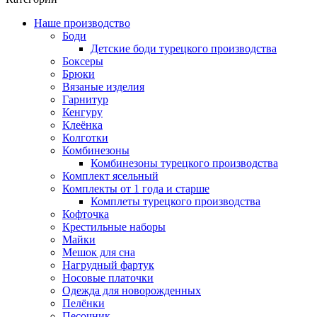
Наше производство
Боди
Детские боди турецкого производства
Боксеры
Брюки
Вязаные изделия
Гарнитур
Кенгуру
Клеёнка
Колготки
Комбинезоны
Комбинезоны турецкого производства
Комплект ясельный
Комплекты от 1 года и старше
Комплеты турецкого производства
Кофточка
Крестильные наборы
Майки
Мешок для сна
Нагрудный фартук
Носовые платочки
Одежда для новорожденных
Пелёнки
Песочник