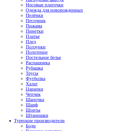
Носовые платочки
Одежда для новорожденных
Пелёнки
Песочник
Пижама
Пинетки
Платье
Плед
Ползунки
Полотенце
Постельное белье
Распашонка
Рубашка
Трусы
Футболка
Халат
Царапки
Чепчик
Шапочка
Шарф
Шорты
Штанишки
Турецкие производители
Боди