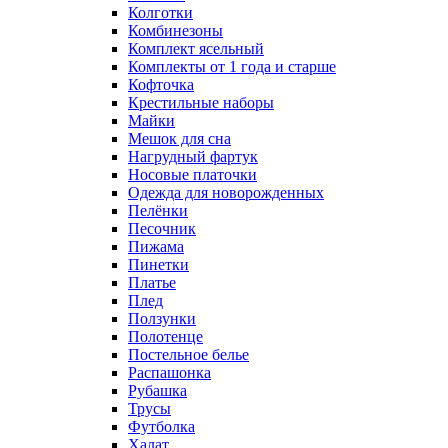
Колготки
Комбинезоны
Комплект ясельный
Комплекты от 1 года и старше
Кофточка
Крестильные наборы
Майки
Мешок для сна
Нагрудный фартук
Носовые платочки
Одежда для новорожденных
Пелёнки
Песочник
Пижама
Пинетки
Платье
Плед
Ползунки
Полотенце
Постельное белье
Распашонка
Рубашка
Трусы
Футболка
Халат