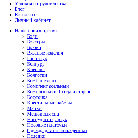
Условия сотрудничества
Блог
Контакты
Личный кабинет
Наше производство
Боди
Боксеры
Брюки
Вязаные изделия
Гарнитур
Кенгуру
Клеёнка
Колготки
Комбинезоны
Комплект ясельный
Комплекты от 1 года и старше
Кофточка
Крестильные наборы
Майки
Мешок для сна
Нагрудный фартук
Носовые платочки
Одежда для новорожденных
Пелёнки