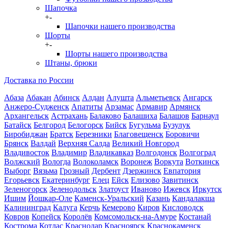
Шапочка
+
-
Шапочки нашего производства
Шорты
+
-
Шорты нашего производства
Штаны, брюки
Доставка по России
Абаза
Абакан
Абинск
Алдан
Алушта
Альметьевск
Ангарск
Анжеро-Судженск
Апатиты
Арзамас
Армавир
Армянск
Архангельск
Астрахань
Балаково
Балашиха
Балашов
Барнаул
Батайск
Белгород
Белогорск
Бийск
Бугульма
Бузулук
Биробиджан
Братск
Березники
Благовещенск
Боровичи
Брянск
Валдай
Верхняя Салда
Великий Новгород
Владивосток
Владимир
Владикавказ
Волгодонск
Волгоград
Волжский
Вологда
Волоколамск
Воронеж
Воркута
Воткинск
Выборг
Вязьма
Грозный
Дербент
Дзержинск
Евпатория
Егорьевск
Екатеринбург
Елец
Ейск
Елизово
Завитинск
Зеленогорск
Зеленодольск
Златоуст
Иваново
Ижевск
Иркутск
Ишим
Йошкар-Оле
Каменск-Уральский
Казань
Кандалакша
Калининград
Калуга
Керчь
Кемерово
Киров
Кисловодск
Ковров
Копейск
Королёв
Комсомольск-на-Амуре
Костанай
Кострома
Котлас
Краснодар
Красноярск
Краснокаменск