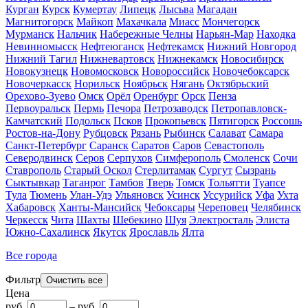
Курган
Курск
Кумертау
Липецк
Лысьва
Магадан
Магнитогорск
Майкоп
Махачкала
Миасс
Мончегорск
Мурманск
Нальчик
Набережные Челны
Нарьян-Мар
Находка
Невинномысск
Нефтеюганск
Нефтекамск
Нижний Новгород
Нижний Тагил
Нижневартовск
Нижнекамск
Новосибирск
Новокузнецк
Новомосковск
Новороссийск
Новочебоксарск
Новочеркасск
Норильск
Ноябрьск
Нягань
Октябрьский
Орехово-Зуево
Омск
Орёл
Оренбург
Орск
Пенза
Первоуральск
Пермь
Печора
Петрозаводск
Петропавловск-
Камчатский
Подольск
Псков
Прокопьевск
Пятигорск
Россошь
Ростов-на-Дону
Рубцовск
Рязань
Рыбинск
Салават
Самара
Санкт-Петербург
Саранск
Саратов
Саров
Севастополь
Северодвинск
Серов
Серпухов
Симферополь
Смоленск
Сочи
Ставрополь
Старый Оскол
Стерлитамак
Сургут
Сызрань
Сыктывкар
Таганрог
Тамбов
Тверь
Томск
Тольятти
Туапсе
Тула
Тюмень
Улан-Удэ
Ульяновск
Усинск
Уссурийск
Уфа
Ухта
Хабаровск
Ханты-Мансийск
Чебоксары
Череповец
Челябинск
Черкесск
Чита
Шахты
Шебекино
Шуя
Электросталь
Элиста
Южно-Сахалинск
Якутск
Ярославль
Ялта
Все города
Фильтр
Цена
руб.
–
руб.