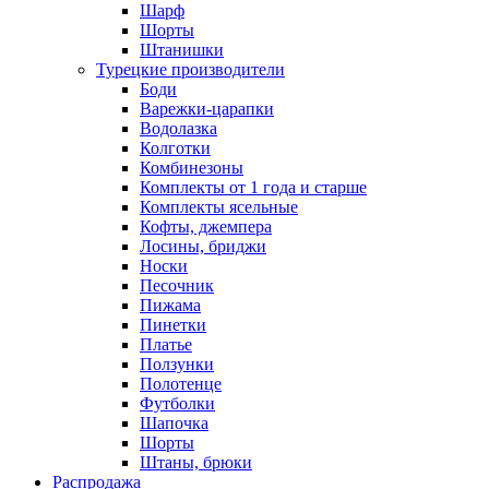
Шарф
Шорты
Штанишки
Турецкие производители
Боди
Варежки-царапки
Водолазка
Колготки
Комбинезоны
Комплекты от 1 года и старше
Комплекты ясельные
Кофты, джемпера
Лосины, бриджи
Носки
Песочник
Пижама
Пинетки
Платье
Ползунки
Полотенце
Футболки
Шапочка
Шорты
Штаны, брюки
Распродажа