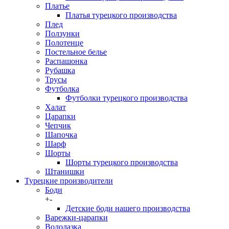
Платье
Платья турецкого производства
Плед
Ползунки
Полотенце
Постельное белье
Распашонка
Рубашка
Трусы
Футболка
Футболки турецкого производства
Халат
Царапки
Чепчик
Шапочка
Шарф
Шорты
Шорты турецкого производства
Штанишки
Турецкие производители
Боди
+
-
Детские боди нашего производства
Варежки-царапки
Водолазка