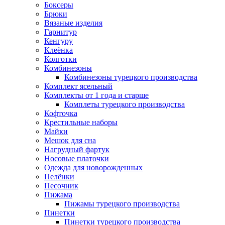
Боксеры
Брюки
Вязаные изделия
Гарнитур
Кенгуру
Клеёнка
Колготки
Комбинезоны
Комбинезоны турецкого производства
Комплект ясельный
Комплекты от 1 года и старше
Комплеты турецкого производства
Кофточка
Крестильные наборы
Майки
Мешок для сна
Нагрудный фартук
Носовые платочки
Одежда для новорожденных
Пелёнки
Песочник
Пижама
Пижамы турецкого производства
Пинетки
Пинетки турецкого производства