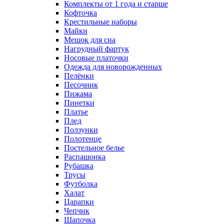
Комплекты от 1 года и старше
Кофточка
Крестильные наборы
Майки
Мешок для сна
Нагрудный фартук
Носовые платочки
Одежда для новорожденных
Пелёнки
Песочник
Пижама
Пинетки
Платье
Плед
Ползунки
Полотенце
Постельное белье
Распашонка
Рубашка
Трусы
Футболка
Халат
Царапки
Чепчик
Шапочка