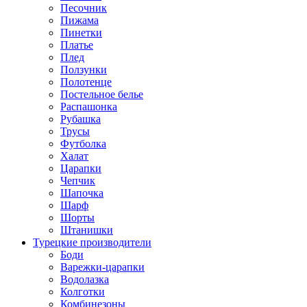
Песочник
Пижама
Пинетки
Платье
Плед
Ползунки
Полотенце
Постельное белье
Распашонка
Рубашка
Трусы
Футболка
Халат
Царапки
Чепчик
Шапочка
Шарф
Шорты
Штанишки
Турецкие производители
Боди
Варежки-царапки
Водолазка
Колготки
Комбинезоны