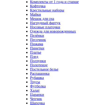
Комплекты от 1 года и старше
Кофточка
Крестильные наборы
Майки
Мешок для сна
Нагрудный фартук
Носовые платочки
Одежда для новорожденных
Пелёнки
Песочник
Пижама
Пинетки
Платье
Плед
Ползунки
Полотенце
Постельное белье
Распашонка
Рубашка
Трусы
Футболка
Халат
Царапки
Чепчик
Шапочка