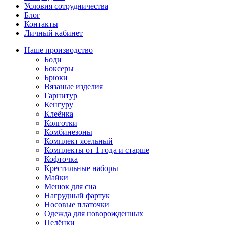
Условия сотрудничества
Блог
Контакты
Личный кабинет
Наше производство
Боди
Боксеры
Брюки
Вязаные изделия
Гарнитур
Кенгуру
Клеёнка
Колготки
Комбинезоны
Комплект ясельный
Комплекты от 1 года и старше
Кофточка
Крестильные наборы
Майки
Мешок для сна
Нагрудный фартук
Носовые платочки
Одежда для новорожденных
Пелёнки