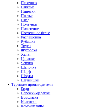
Песочник
Пижама
Пинетки
Платье
Плед
Ползунки
Полотенце
Постельное белье
Распашонка
Рубашка
Трусы
Футболка
Халат
Царапки
Чепчик
Шапочка
Шарф
Шорты
Штанишки
Турецкие производители
Боди
Варежки-царапки
Водолазка
Колготки
Комбинезоны