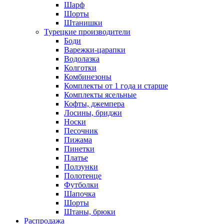
Шарф
Шорты
Штанишки
Турецкие производители
Боди
Варежки-царапки
Водолазка
Колготки
Комбинезоны
Комплекты от 1 года и старше
Комплекты ясельные
Кофты, джемпера
Лосины, бриджи
Носки
Песочник
Пижама
Пинетки
Платье
Ползунки
Полотенце
Футболки
Шапочка
Шорты
Штаны, брюки
Распродажа