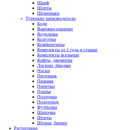
Шарф
Шорты
Штанишки
Турецкие производители
Боди
Варежки-царапки
Водолазка
Колготки
Комбинезоны
Комплекты от 1 года и старше
Комплекты ясельные
Кофты, джемпера
Лосины, бриджи
Носки
Песочник
Пижама
Пинетки
Платье
Ползунки
Полотенце
Футболки
Шапочка
Шорты
Штаны, брюки
Распродажа