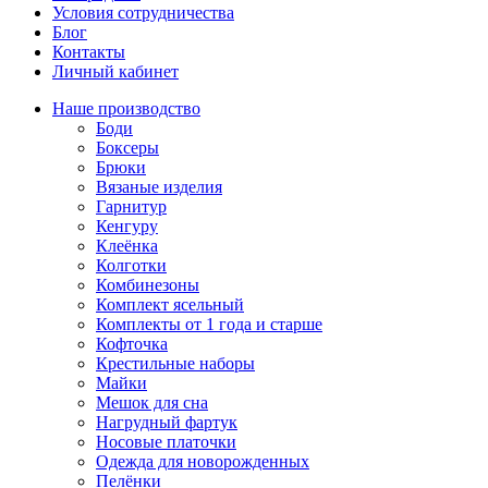
Условия сотрудничества
Блог
Контакты
Личный кабинет
Наше производство
Боди
Боксеры
Брюки
Вязаные изделия
Гарнитур
Кенгуру
Клеёнка
Колготки
Комбинезоны
Комплект ясельный
Комплекты от 1 года и старше
Кофточка
Крестильные наборы
Майки
Мешок для сна
Нагрудный фартук
Носовые платочки
Одежда для новорожденных
Пелёнки