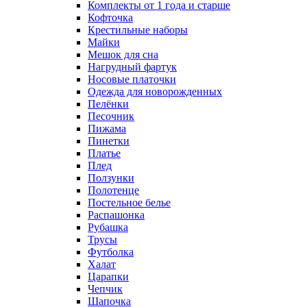
Комплекты от 1 года и старше
Кофточка
Крестильные наборы
Майки
Мешок для сна
Нагрудный фартук
Носовые платочки
Одежда для новорожденных
Пелёнки
Песочник
Пижама
Пинетки
Платье
Плед
Ползунки
Полотенце
Постельное белье
Распашонка
Рубашка
Трусы
Футболка
Халат
Царапки
Чепчик
Шапочка