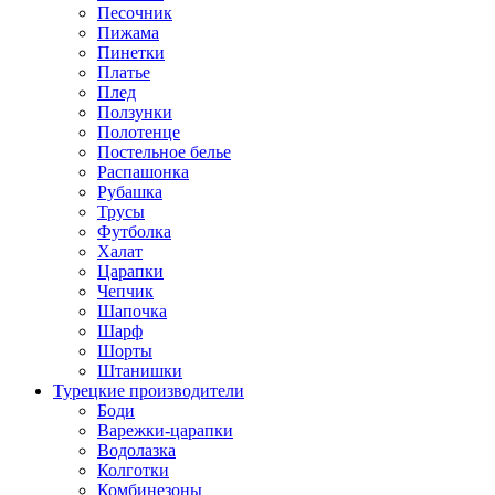
Песочник
Пижама
Пинетки
Платье
Плед
Ползунки
Полотенце
Постельное белье
Распашонка
Рубашка
Трусы
Футболка
Халат
Царапки
Чепчик
Шапочка
Шарф
Шорты
Штанишки
Турецкие производители
Боди
Варежки-царапки
Водолазка
Колготки
Комбинезоны