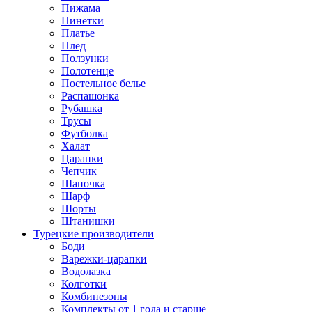
Пижама
Пинетки
Платье
Плед
Ползунки
Полотенце
Постельное белье
Распашонка
Рубашка
Трусы
Футболка
Халат
Царапки
Чепчик
Шапочка
Шарф
Шорты
Штанишки
Турецкие производители
Боди
Варежки-царапки
Водолазка
Колготки
Комбинезоны
Комплекты от 1 года и старше