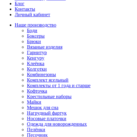
Блог
Контакты
Личный кабинет
Наше производство
Боди
Боксеры
Брюки
Вязаные изделия
Гарнитур
Кенгуру
Клеёнка
Колготки
Комбинезоны
Комплект ясельный
Комплекты от 1 года и старше
Кофточка
Крестильные наборы
Майки
Мешок для сна
Нагрудный фартук
Носовые платочки
Одежда для новорожденных
Пелёнки
Песочник