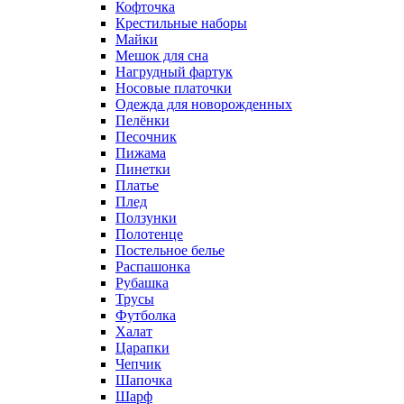
Кофточка
Крестильные наборы
Майки
Мешок для сна
Нагрудный фартук
Носовые платочки
Одежда для новорожденных
Пелёнки
Песочник
Пижама
Пинетки
Платье
Плед
Ползунки
Полотенце
Постельное белье
Распашонка
Рубашка
Трусы
Футболка
Халат
Царапки
Чепчик
Шапочка
Шарф