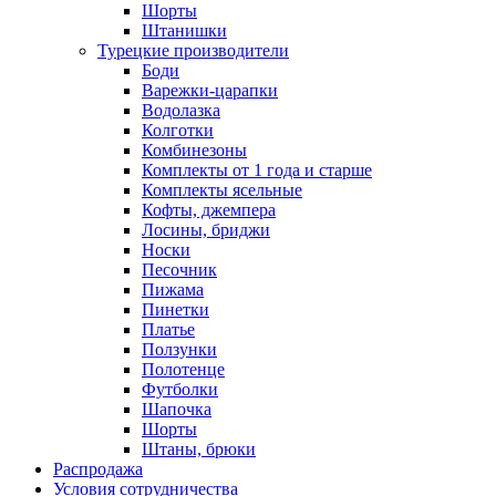
Шорты
Штанишки
Турецкие производители
Боди
Варежки-царапки
Водолазка
Колготки
Комбинезоны
Комплекты от 1 года и старше
Комплекты ясельные
Кофты, джемпера
Лосины, бриджи
Носки
Песочник
Пижама
Пинетки
Платье
Ползунки
Полотенце
Футболки
Шапочка
Шорты
Штаны, брюки
Распродажа
Условия сотрудничества