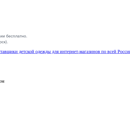
нии бесплатно.
рск).
ом