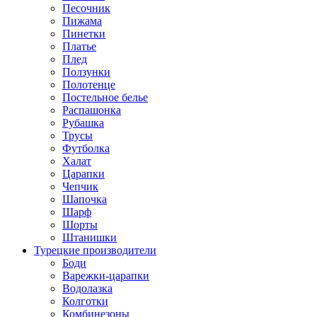
Песочник
Пижама
Пинетки
Платье
Плед
Ползунки
Полотенце
Постельное белье
Распашонка
Рубашка
Трусы
Футболка
Халат
Царапки
Чепчик
Шапочка
Шарф
Шорты
Штанишки
Турецкие производители
Боди
Варежки-царапки
Водолазка
Колготки
Комбинезоны