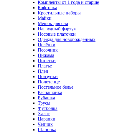
Комплекты от 1 года и старше
Кофточка
Крестильные наборы
Майки
Мешок для сна
Нагрудный фартук
Носовые платочки
Одежда для новорожденных
Пелёнки
Песочник
Пижама
Пинетки
Платье
Плед
Ползунки
Полотенце
Постельное белье
Распашонка
Рубашка
Трусы
Футболка
Халат
Царапки
Чепчик
Шапочка