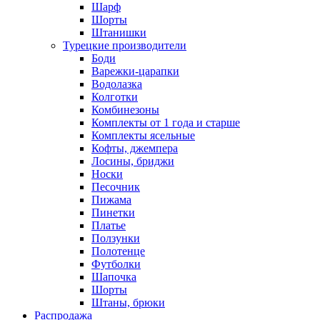
Шарф
Шорты
Штанишки
Турецкие производители
Боди
Варежки-царапки
Водолазка
Колготки
Комбинезоны
Комплекты от 1 года и старше
Комплекты ясельные
Кофты, джемпера
Лосины, бриджи
Носки
Песочник
Пижама
Пинетки
Платье
Ползунки
Полотенце
Футболки
Шапочка
Шорты
Штаны, брюки
Распродажа