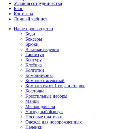
Условия сотрудничества
Блог
Контакты
Личный кабинет
Наше производство
Боди
Боксеры
Брюки
Вязаные изделия
Гарнитур
Кенгуру
Клеёнка
Колготки
Комбинезоны
Комплект ясельный
Комплекты от 1 года и старше
Кофточка
Крестильные наборы
Майки
Мешок для сна
Нагрудный фартук
Носовые платочки
Одежда для новорожденных
Пелёнки