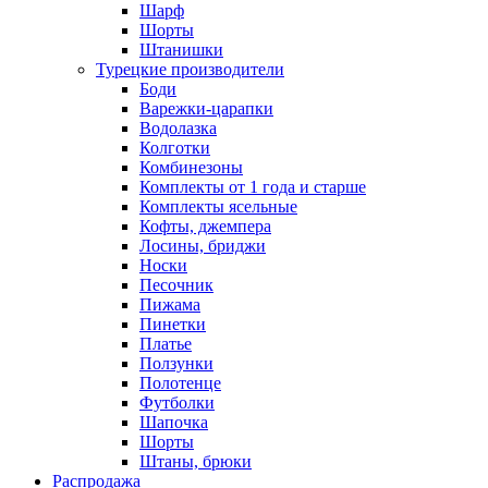
Шарф
Шорты
Штанишки
Турецкие производители
Боди
Варежки-царапки
Водолазка
Колготки
Комбинезоны
Комплекты от 1 года и старше
Комплекты ясельные
Кофты, джемпера
Лосины, бриджи
Носки
Песочник
Пижама
Пинетки
Платье
Ползунки
Полотенце
Футболки
Шапочка
Шорты
Штаны, брюки
Распродажа