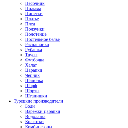
Песочник
Пижама
Пинетки
Платье
Плед
Ползунки
Полотенце
Постельное белье
Распашонка
Рубашка
Трусы
Футболка
Халат
Царапки
Чепчик
Шапочка
Шарф
Шорты
Штанишки
Турецкие производители
Боди
Варежки-царапки
Водолазка
Колготки
Комбинезоны