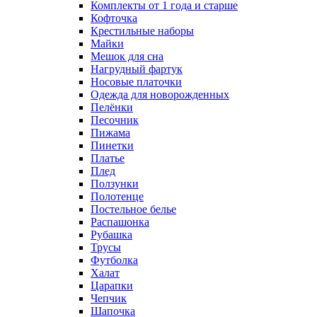
Комплекты от 1 года и старше
Кофточка
Крестильные наборы
Майки
Мешок для сна
Нагрудный фартук
Носовые платочки
Одежда для новорожденных
Пелёнки
Песочник
Пижама
Пинетки
Платье
Плед
Ползунки
Полотенце
Постельное белье
Распашонка
Рубашка
Трусы
Футболка
Халат
Царапки
Чепчик
Шапочка