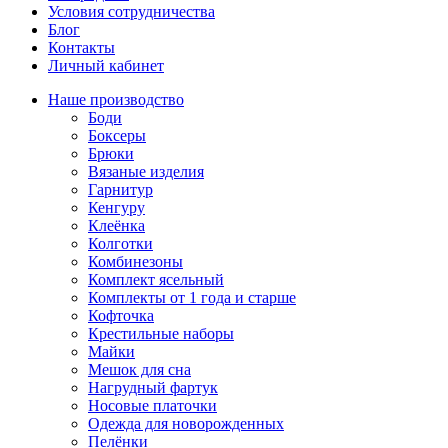
Условия сотрудничества
Блог
Контакты
Личный кабинет
Наше производство
Боди
Боксеры
Брюки
Вязаные изделия
Гарнитур
Кенгуру
Клеёнка
Колготки
Комбинезоны
Комплект ясельный
Комплекты от 1 года и старше
Кофточка
Крестильные наборы
Майки
Мешок для сна
Нагрудный фартук
Носовые платочки
Одежда для новорожденных
Пелёнки