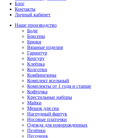
Блог
Контакты
Личный кабинет
Наше производство
Боди
Боксеры
Брюки
Вязаные изделия
Гарнитур
Кенгуру
Клеёнка
Колготки
Комбинезоны
Комплект ясельный
Комплекты от 1 года и старше
Кофточка
Крестильные наборы
Майки
Мешок для сна
Нагрудный фартук
Носовые платочки
Одежда для новорожденных
Пелёнки
Песочник