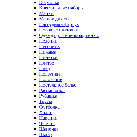
Кофточка
Крестильные наборы
Майки
Мешок для сна
Нагрудный фартук
Носовые платочки
Одежда для новорожденных
Пелёнки
Песочник
Пижама
Пинетки
Платье
Плед
Ползунки
Полотенце
Постельное белье
Распашонка
Рубашка
Трусы
Футболка
Халат
Царапки
Чепчик
Шапочка
Шарф