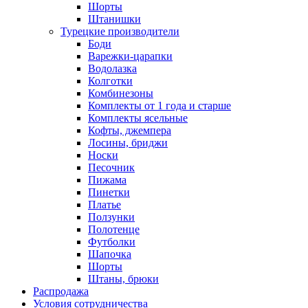
Шорты
Штанишки
Турецкие производители
Боди
Варежки-царапки
Водолазка
Колготки
Комбинезоны
Комплекты от 1 года и старше
Комплекты ясельные
Кофты, джемпера
Лосины, бриджи
Носки
Песочник
Пижама
Пинетки
Платье
Ползунки
Полотенце
Футболки
Шапочка
Шорты
Штаны, брюки
Распродажа
Условия сотрудничества