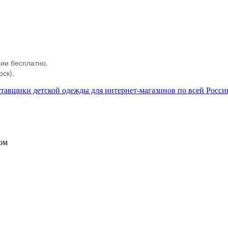
нии бесплатно.
рск).
ом