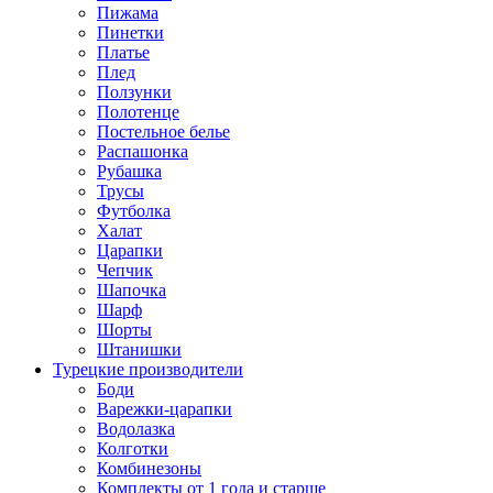
Пижама
Пинетки
Платье
Плед
Ползунки
Полотенце
Постельное белье
Распашонка
Рубашка
Трусы
Футболка
Халат
Царапки
Чепчик
Шапочка
Шарф
Шорты
Штанишки
Турецкие производители
Боди
Варежки-царапки
Водолазка
Колготки
Комбинезоны
Комплекты от 1 года и старше