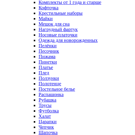
Комплекты от 1 года и старше
Кофточка
Крестильные наборы
Майки
Мешок для сна
Нагрудный фартук
Носовые платочки
Одежда для новорожденных
Пелёнки
Песочник
Пижама
Пинетки
Платье
Плед
Ползунки
Полотенце
Постельное белье
Распашонка
Рубашка
Трусы
Футболка
Халат
Царапки
Чепчик
Шапочка