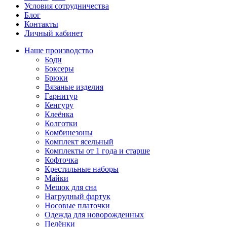
Условия сотрудничества
Блог
Контакты
Личный кабинет
Наше производство
Боди
Боксеры
Брюки
Вязаные изделия
Гарнитур
Кенгуру
Клеёнка
Колготки
Комбинезоны
Комплект ясельный
Комплекты от 1 года и старше
Кофточка
Крестильные наборы
Майки
Мешок для сна
Нагрудный фартук
Носовые платочки
Одежда для новорожденных
Пелёнки