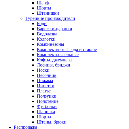
Шарф
Шорты
Штанишки
Турецкие производители
Боди
Варежки-царапки
Водолазка
Колготки
Комбинезоны
Комплекты от 1 года и старше
Комплекты ясельные
Кофты, джемпера
Лосины, бриджи
Носки
Песочник
Пижама
Пинетки
Платье
Ползунки
Полотенце
Футболки
Шапочка
Шорты
Штаны, брюки
Распродажа