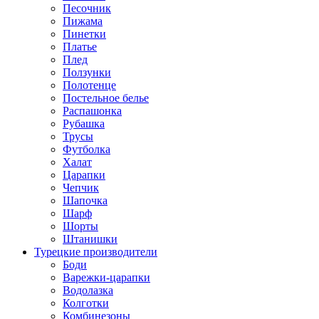
Песочник
Пижама
Пинетки
Платье
Плед
Ползунки
Полотенце
Постельное белье
Распашонка
Рубашка
Трусы
Футболка
Халат
Царапки
Чепчик
Шапочка
Шарф
Шорты
Штанишки
Турецкие производители
Боди
Варежки-царапки
Водолазка
Колготки
Комбинезоны