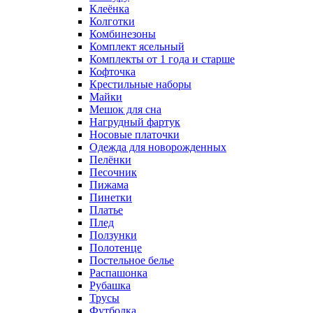
Клеёнка
Колготки
Комбинезоны
Комплект ясельный
Комплекты от 1 года и старше
Кофточка
Крестильные наборы
Майки
Мешок для сна
Нагрудный фартук
Носовые платочки
Одежда для новорожденных
Пелёнки
Песочник
Пижама
Пинетки
Платье
Плед
Ползунки
Полотенце
Постельное белье
Распашонка
Рубашка
Трусы
Футболка