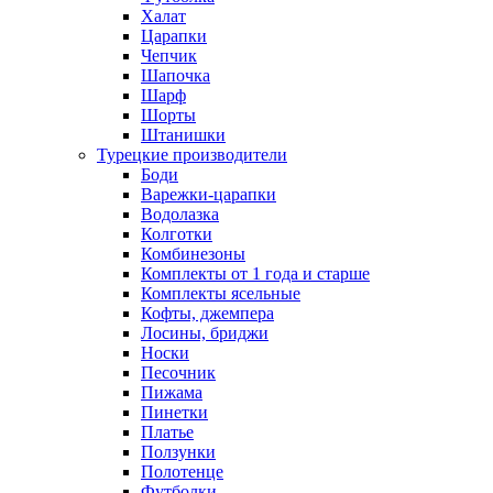
Халат
Царапки
Чепчик
Шапочка
Шарф
Шорты
Штанишки
Турецкие производители
Боди
Варежки-царапки
Водолазка
Колготки
Комбинезоны
Комплекты от 1 года и старше
Комплекты ясельные
Кофты, джемпера
Лосины, бриджи
Носки
Песочник
Пижама
Пинетки
Платье
Ползунки
Полотенце
Футболки