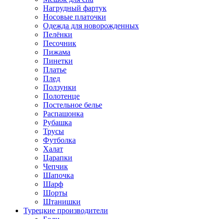
Нагрудный фартук
Носовые платочки
Одежда для новорожденных
Пелёнки
Песочник
Пижама
Пинетки
Платье
Плед
Ползунки
Полотенце
Постельное белье
Распашонка
Рубашка
Трусы
Футболка
Халат
Царапки
Чепчик
Шапочка
Шарф
Шорты
Штанишки
Турецкие производители