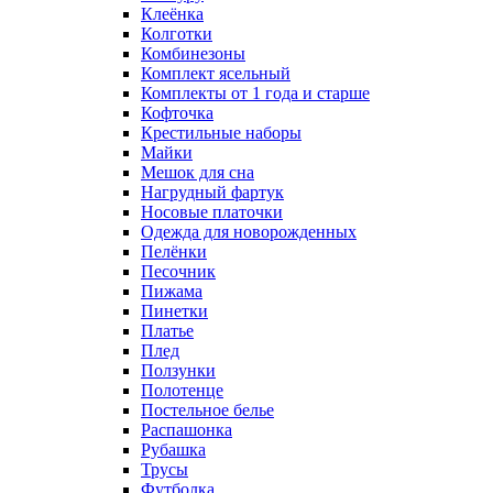
Клеёнка
Колготки
Комбинезоны
Комплект ясельный
Комплекты от 1 года и старше
Кофточка
Крестильные наборы
Майки
Мешок для сна
Нагрудный фартук
Носовые платочки
Одежда для новорожденных
Пелёнки
Песочник
Пижама
Пинетки
Платье
Плед
Ползунки
Полотенце
Постельное белье
Распашонка
Рубашка
Трусы
Футболка