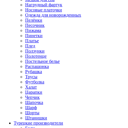
Нагрудный фартук
Носовые платочки
Одежда для новорожденных
Пелёнки
Песочник
Пижама
Пинетки
Платье
Плед
Ползунки
Полотенце
Постельное белье
Распашонка
Рубашка
Трусы
Футболка
Халат
Царапки
Чепчик
Шапочка
Шарф
Шорты
Штанишки
Турецкие производители