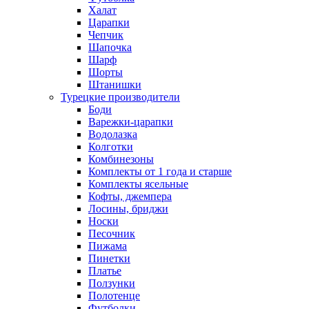
Халат
Царапки
Чепчик
Шапочка
Шарф
Шорты
Штанишки
Турецкие производители
Боди
Варежки-царапки
Водолазка
Колготки
Комбинезоны
Комплекты от 1 года и старше
Комплекты ясельные
Кофты, джемпера
Лосины, бриджи
Носки
Песочник
Пижама
Пинетки
Платье
Ползунки
Полотенце
Футболки