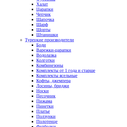
Халат
Царапки
Чепчик
Шапочка
Шарф
Шорты
Штанишки
Турецкие производители
Боди
Варежки-царапки
Водолазка
Колготки
Комбинезоны
Комплекты от 1 года и старше
Комплекты ясельные
Кофты, джемпера
Лосины, бриджи
Носки
Песочник
Пижама
Пинетки
Платье
Ползунки
Полотенце
Футболки