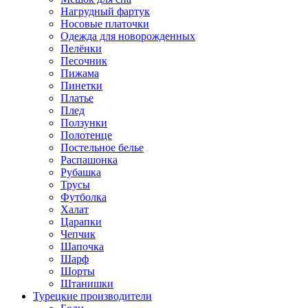
Нагрудный фартук
Носовые платочки
Одежда для новорожденных
Пелёнки
Песочник
Пижама
Пинетки
Платье
Плед
Ползунки
Полотенце
Постельное белье
Распашонка
Рубашка
Трусы
Футболка
Халат
Царапки
Чепчик
Шапочка
Шарф
Шорты
Штанишки
Турецкие производители