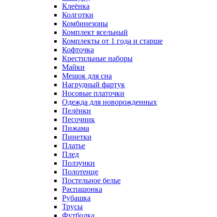
Клеёнка
Колготки
Комбинезоны
Комплект ясельный
Комплекты от 1 года и старше
Кофточка
Крестильные наборы
Майки
Мешок для сна
Нагрудный фартук
Носовые платочки
Одежда для новорожденных
Пелёнки
Песочник
Пижама
Пинетки
Платье
Плед
Ползунки
Полотенце
Постельное белье
Распашонка
Рубашка
Трусы
Футболка