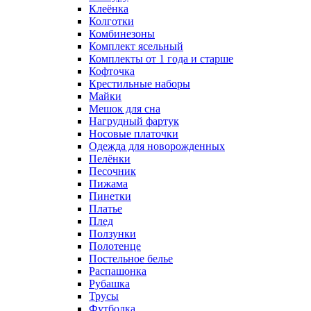
Клеёнка
Колготки
Комбинезоны
Комплект ясельный
Комплекты от 1 года и старше
Кофточка
Крестильные наборы
Майки
Мешок для сна
Нагрудный фартук
Носовые платочки
Одежда для новорожденных
Пелёнки
Песочник
Пижама
Пинетки
Платье
Плед
Ползунки
Полотенце
Постельное белье
Распашонка
Рубашка
Трусы
Футболка