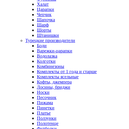
Халат
Царапки
Чепчик
Шапочка
Шарф
Шорты
Штанишки
Турецкие производители
Боди
Варежки-царапки
Водолазка
Колготки
Комбинезоны
Комплекты от 1 года и старше
Комплекты ясельные
Кофты, джемпера
Лосины, бриджи
Носки
Песочник
Пижама
Пинетки
Платье
Ползунки
Полотенце
Футболки