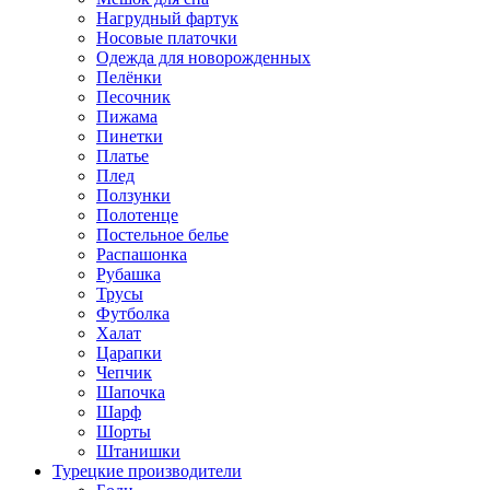
Нагрудный фартук
Носовые платочки
Одежда для новорожденных
Пелёнки
Песочник
Пижама
Пинетки
Платье
Плед
Ползунки
Полотенце
Постельное белье
Распашонка
Рубашка
Трусы
Футболка
Халат
Царапки
Чепчик
Шапочка
Шарф
Шорты
Штанишки
Турецкие производители