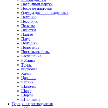
Нагрудный фартук
Носовые платочки
Одежда для новорожденных
Пелёнки
Песочник
Пижама
Пинетки
Платье
Плед
Ползунки
Полотенце
Постельное белье
Распашонка
Рубашка
Трусы
Футболка
Халат
Царапки
Чепчик
Шапочка
Шарф
Шорты
Штанишки
Турецкие производители