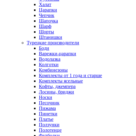
Халат
Царапки
Чепчик
Шапочка
Шарф
Шорты
Штанишки
Турецкие производители
Боди
Варежки-царапки
Водолазка
Колготки
Комбинезоны
Комплекты от 1 года и старше
Комплекты ясельные
Кофты, джемпера
Лосины, бриджи
Носки
Песочник
Пижама
Пинетки
Платье
Ползунки
Полотенце
Футболки