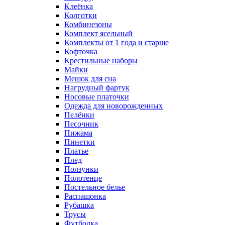
Клеёнка
Колготки
Комбинезоны
Комплект ясельный
Комплекты от 1 года и старше
Кофточка
Крестильные наборы
Майки
Мешок для сна
Нагрудный фартук
Носовые платочки
Одежда для новорожденных
Пелёнки
Песочник
Пижама
Пинетки
Платье
Плед
Ползунки
Полотенце
Постельное белье
Распашонка
Рубашка
Трусы
Футболка