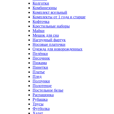
Колготки
Комбинезоны
Комплект ясельный
Комплекты от 1 года и старше
Кофточка
Крестильные наборы
Майки
Мешок для сна
Нагрудный фартук
Носовые платочки
Одежда для новорожденных
Пелёнки
Песочник
Пижама
Пинетки
Платье
Плед
Ползунки
Полотенце
Постельное белье
Распашонка
Рубашка
Трусы
Футболка
Халат