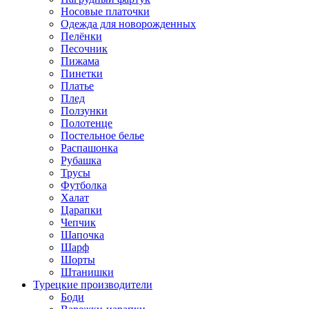
Носовые платочки
Одежда для новорожденных
Пелёнки
Песочник
Пижама
Пинетки
Платье
Плед
Ползунки
Полотенце
Постельное белье
Распашонка
Рубашка
Трусы
Футболка
Халат
Царапки
Чепчик
Шапочка
Шарф
Шорты
Штанишки
Турецкие производители
Боди