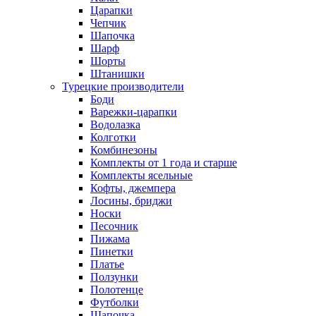
Царапки
Чепчик
Шапочка
Шарф
Шорты
Штанишки
Турецкие производители
Боди
Варежки-царапки
Водолазка
Колготки
Комбинезоны
Комплекты от 1 года и старше
Комплекты ясельные
Кофты, джемпера
Лосины, бриджи
Носки
Песочник
Пижама
Пинетки
Платье
Ползунки
Полотенце
Футболки
Шапочка