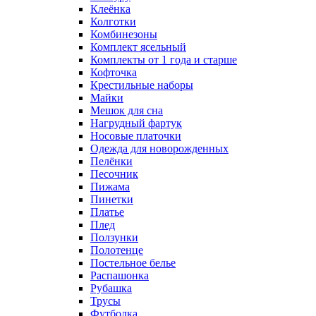
Клеёнка
Колготки
Комбинезоны
Комплект ясельный
Комплекты от 1 года и старше
Кофточка
Крестильные наборы
Майки
Мешок для сна
Нагрудный фартук
Носовые платочки
Одежда для новорожденных
Пелёнки
Песочник
Пижама
Пинетки
Платье
Плед
Ползунки
Полотенце
Постельное белье
Распашонка
Рубашка
Трусы
Футболка