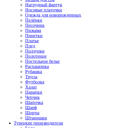
Нагрудный фартук
Носовые платочки
Одежда для новорожденных
Пелёнки
Песочник
Пижама
Пинетки
Платье
Плед
Ползунки
Полотенце
Постельное белье
Распашонка
Рубашка
Трусы
Футболка
Халат
Царапки
Чепчик
Шапочка
Шарф
Шорты
Штанишки
Турецкие производители