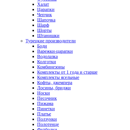
Халат
Царапки
Чепчик
Шапочка
Шарф
Шорты
Штанишки
Турецкие производители
Боди
Варежки-царапки
Водолазка
Колготки
Комбинезоны
Комплекты от 1 года и старше
Комплекты ясельные
Кофты, джемпера
Лосины, бриджи
Носки
Песочник
Пижама
Пинетки
Платье
Ползунки
Полотенце
Футболки